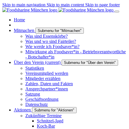
Skip to main navigation
Skip to main content
Skip to page footer
Home
Mitmachen
Submenu for "Mitmachen"
Was sind Essenskörbe?
Was und wo sind Fairteiler?
Wie werde ich Foodsaver*in?
Mitwirkung als Foodsaver*in - Betriebsverantwortliche
- Botschafter*in
Über den Verein
(current)
Submenu for "Über den Verein"
Statistiken
Vereinsmitglied werden
Mitglieder erzählen
Zahlen, Daten und Fakten
Ansprechpartner*innen
Satzung
Geschäftsordnung
Datenschutz
Aktionen
Submenu for "Aktionen"
Zukünftige Termine
Schnitzel-Jagd
Koch-Bar